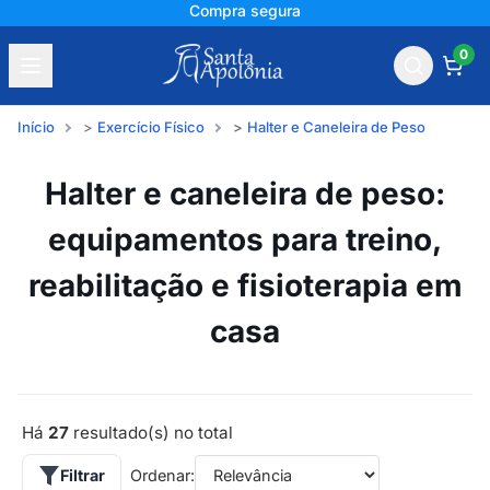
+150 mil avaliações
0
Início
Exercício Físico
Halter e Caneleira de Peso
Halter e caneleira de peso:
equipamentos para treino,
reabilitação e fisioterapia em
casa
Há
27
resultado(s) no total
Filtrar
Ordenar: