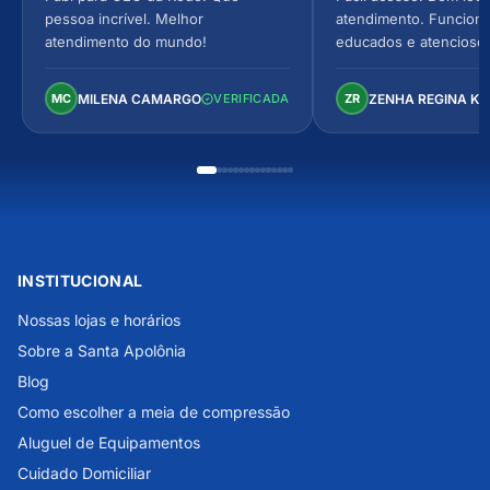
pessoa incrível. Melhor
atendimento. Funcionár
atendimento do mundo!
educados e atencioso
arejado, espaçoso e co
Perfeito!
MILENA CAMARGO
ZENHA REGINA K
MC
VERIFICADA
ZR
INSTITUCIONAL
Nossas lojas e horários
Sobre a Santa Apolônia
Blog
Como escolher a meia de compressão
Aluguel de Equipamentos
Cuidado Domiciliar