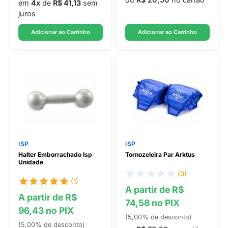
em
4x
de
R$ 41,13
sem
juros
Adicionar ao Carrinho
Adicionar ao Carrinho
ISP
ISP
Halter Emborrachado Isp
Tornozeleira Par Arktus
Unidade
(0)
(1)
A partir de R$
A partir de R$
74,58 no PIX
96,43 no PIX
(5,00% de desconto)
(5,00% de desconto)