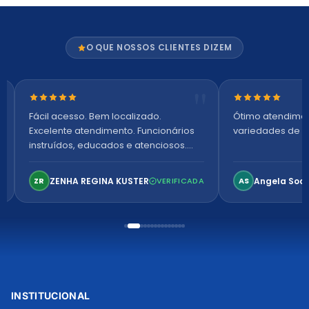
O QUE NOSSOS CLIENTES DIZEM
Nota 5 de 5 estrelas
Nota 5 de 5 es
Fácil acesso. Bem localizado.
Ótimo atendime
Excelente atendimento. Funcionários
variedades de p
instruídos, educados e atenciosos.
Ambiente arejado, espaçoso e
confortável. Perfeito!
ZENHA REGINA KUSTER
Angela Soa
ZR
VERIFICADA
AS
INSTITUCIONAL