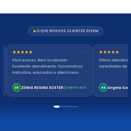
O QUE NOSSOS CLIENTES DIZEM
Nota 5 de 5 estrelas
Nota 5 de 5 es
Fácil acesso. Bem localizado.
Ótimo atendime
Excelente atendimento. Funcionários
variedades de p
instruídos, educados e atenciosos.
Ambiente arejado, espaçoso e
confortável. Perfeito!
ZENHA REGINA KUSTER
Angela Soa
ZR
VERIFICADA
AS