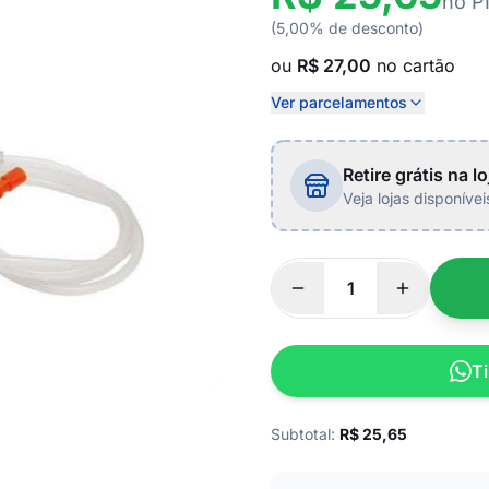
no P
(5,00% de desconto)
ou
R$ 27,00
no cartão
Ver parcelamentos
Retire grátis na lo
Veja lojas disponíve
Ti
Subtotal:
R$
25,65