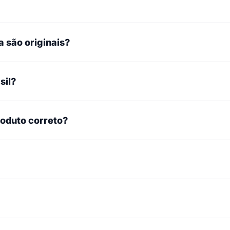
 são originais?
sil?
roduto correto?