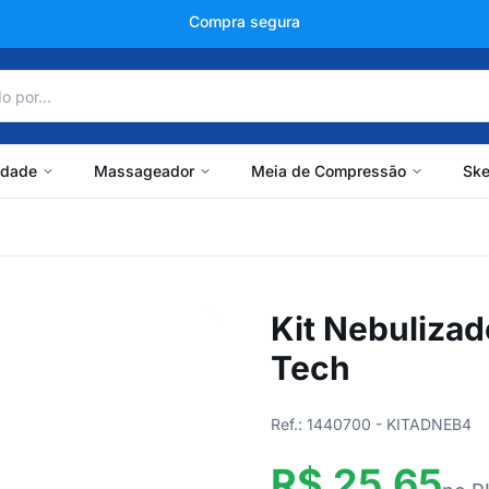
+150 mil avaliações
idade
Massageador
Meia de Compressão
Ske
Kit Nebulizad
Tech
Ref.: 1440700 - KITADNEB4
R$ 25,65