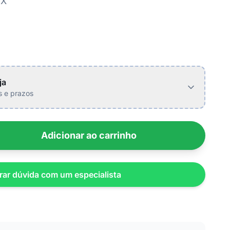
IX
ja
is e prazos
Adicionar ao carrinho
rar dúvida com um especialista