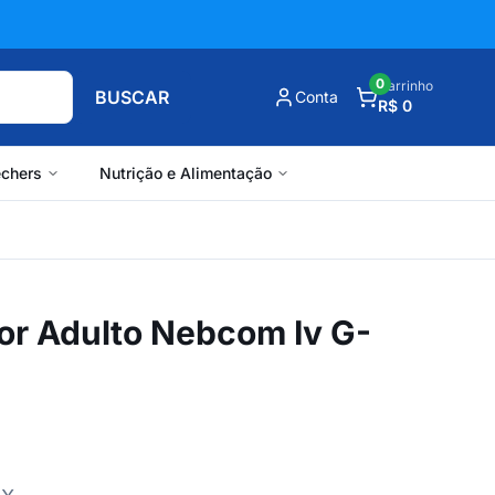
0
Carrinho
BUSCAR
Conta
R$ 0
chers
Nutrição e Alimentação
or Adulto Nebcom Iv G-