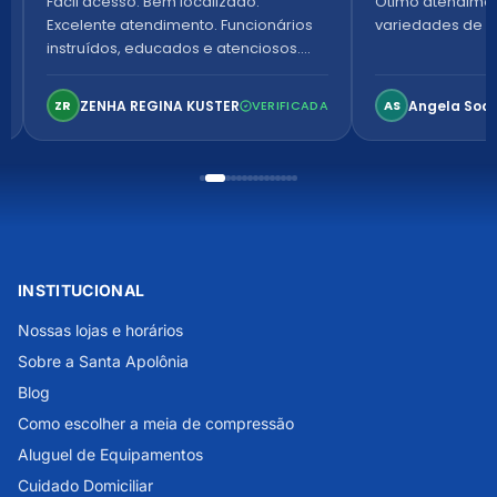
Fácil acesso. Bem localizado.
Ótimo atendime
Excelente atendimento. Funcionários
variedades de p
instruídos, educados e atenciosos.
Ambiente arejado, espaçoso e
confortável. Perfeito!
ZENHA REGINA KUSTER
Angela Soa
ZR
VERIFICADA
AS
INSTITUCIONAL
Nossas lojas e horários
Sobre a Santa Apolônia
Blog
Como escolher a meia de compressão
Aluguel de Equipamentos
Cuidado Domiciliar