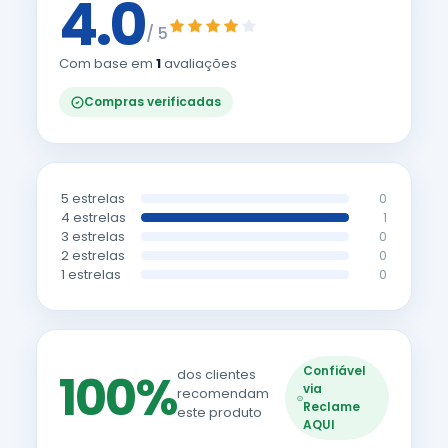
4.0
/ 5
Com base em
1
avaliações
Compras verificadas
5 estrelas
0
4 estrelas
1
3 estrelas
0
2 estrelas
0
1 estrelas
0
Confiável
100%
dos clientes
via
recomendam
Reclame
este produto
AQUI