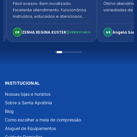
Fácil acesso. Bem localizado.
Ótimo atendime
Excelente atendimento. Funcionários
variedades de p
instruídos, educados e atenciosos.
Ambiente arejado, espaçoso e
confortável. Perfeito!
ZENHA REGINA KUSTER
Angela Soa
ZR
VERIFICADA
AS
INSTITUCIONAL
Nossas lojas e horários
Sobre a Santa Apolônia
Blog
Como escolher a meia de compressão
Aluguel de Equipamentos
Cuidado Domiciliar