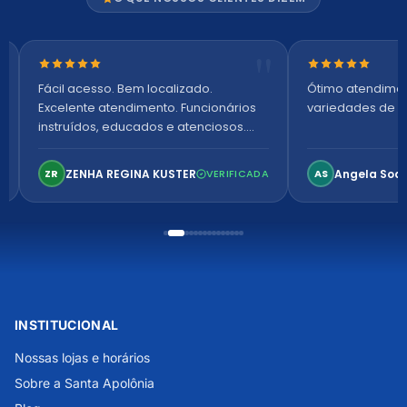
Nota 5 de 5 estrelas
Nota 5 de 5 es
Fácil acesso. Bem localizado.
Ótimo atendime
Excelente atendimento. Funcionários
variedades de p
instruídos, educados e atenciosos.
Ambiente arejado, espaçoso e
confortável. Perfeito!
ZENHA REGINA KUSTER
Angela Soa
ZR
VERIFICADA
AS
INSTITUCIONAL
Nossas lojas e horários
Sobre a Santa Apolônia