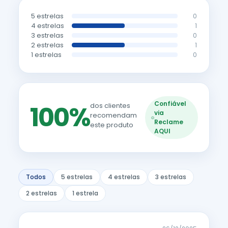
5 estrelas
0
4 estrelas
1
3 estrelas
0
2 estrelas
1
1 estrelas
0
Confiável
100%
dos clientes
via
recomendam
Reclame
este produto
AQUI
Todos
5 estrelas
4 estrelas
3 estrelas
2 estrelas
1 estrela