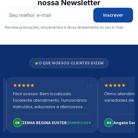
nossa Newsletter
Inscrever
Receba promoções, lançamentos e dicas diretamente no seu e-mail.
O QUE NOSSOS CLIENTES DIZEM
Nota 5 de 5 estrelas
Nota 5 de 5 es
Fácil acesso. Bem localizado.
Ótimo atendime
Excelente atendimento. Funcionários
variedades de p
instruídos, educados e atenciosos.
Ambiente arejado, espaçoso e
confortável. Perfeito!
ZENHA REGINA KUSTER
Angela Soa
ZR
VERIFICADA
AS