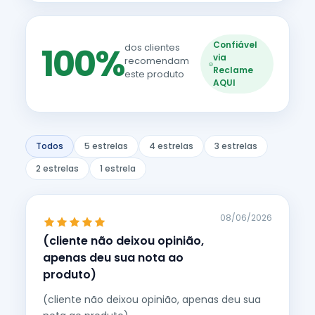
Confiável
100%
dos clientes
via
recomendam
Reclame
este produto
AQUI
Todos
5 estrelas
4 estrelas
3 estrelas
2 estrelas
1 estrela
08/06/2026
(cliente não deixou opinião,
apenas deu sua nota ao
produto)
(cliente não deixou opinião, apenas deu sua