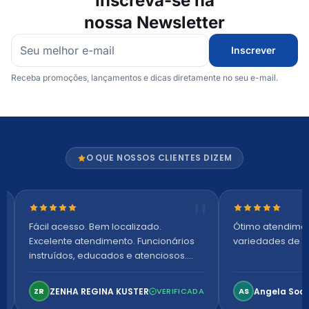
Inscreva-se na
nossa Newsletter
Inscrever
Receba promoções, lançamentos e dicas diretamente no seu e-mail.
O QUE NOSSOS CLIENTES DIZEM
Nota 5 de 5 estrelas
Nota 5 de 5 es
Fácil acesso. Bem localizado.
Ótimo atendime
Excelente atendimento. Funcionários
variedades de p
instruídos, educados e atenciosos.
Ambiente arejado, espaçoso e
confortável. Perfeito!
ZENHA REGINA KUSTER
Angela Soa
ZR
VERIFICADA
AS