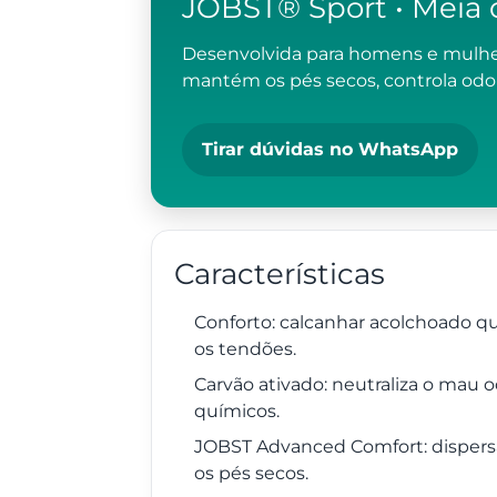
JOBST® Sport • Meia 
Desenvolvida para homens e mulher
mantém os pés secos, controla odo
Tirar dúvidas no WhatsApp
Características
Conforto: calcanhar acolchoado qu
os tendões.
Carvão ativado: neutraliza o mau
químicos.
JOBST Advanced Comfort: disper
os pés secos.