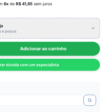
em
6x
de
R$ 41,65
sem juros
ja
is e prazos
Adicionar ao carrinho
rar dúvida com um especialista