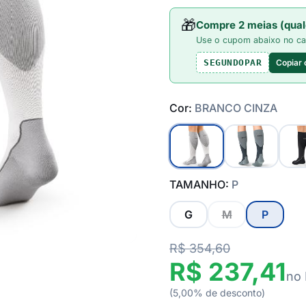
🎁
Compre 2 meias (qual
Use o cupom abaixo no ca
Copiar
SEGUNDOPAR
Cor:
BRANCO CINZA
TAMANHO:
P
G
M
P
R$ 354,60
R$ 237,41
no 
(5,00% de desconto)