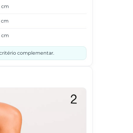
2 cm
6 cm
0 cm
 critério complementar.