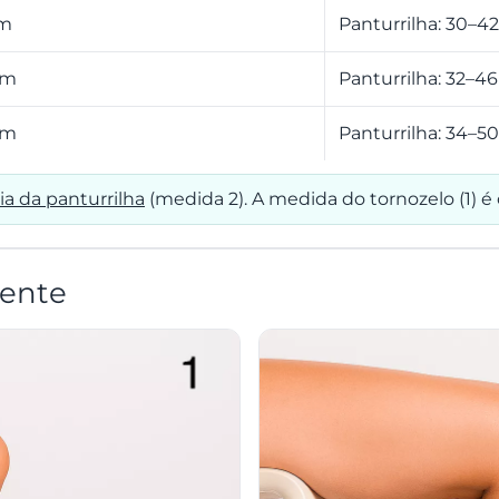
cm
Panturrilha: 30–4
cm
Panturrilha: 32–4
cm
Panturrilha: 34–5
ia da panturrilha
(medida 2). A medida do tornozelo (1) é
ente