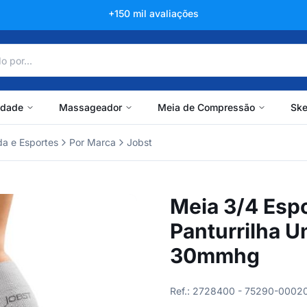
Líder há mais de 60 anos
idade
Massageador
Meia de Compressão
Ske
a e Esportes
Por Marca
Jobst
Meia 3/4 Espo
Panturrilha 
30mmhg
Ref.: 2728400 - 75290-0002