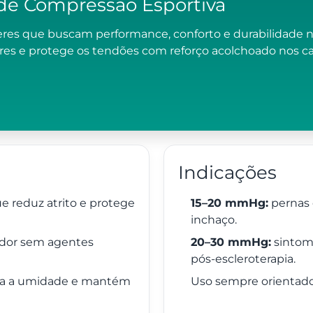
de Compressão Esportiva
es que buscam performance, conforto e durabilidade na 
res e protege os tendões com reforço acolchoado nos ca
Indicações
e reduz atrito e protege
15–20 mmHg:
pernas 
inchaço.
 odor sem agentes
20–30 mmHg:
sintoma
pós-escleroterapia.
sa a umidade e mantém
Uso sempre orientado 