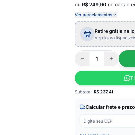
ou
R$ 249,90
no cartão 
Ver parcelamentos
Retire grátis na lo
Veja lojas disponíve
Ti
Subtotal:
R$
237,41
Calcular frete e prazo