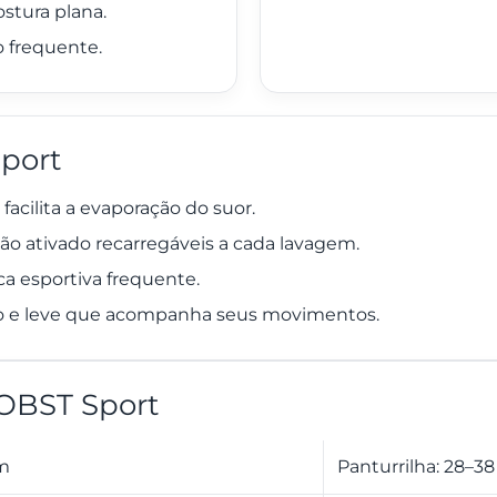
ostura plana.
o frequente.
port
facilita a evaporação do suor.
vão ativado recarregáveis a cada lavagem.
ica esportiva frequente.
o e leve que acompanha seus movimentos.
OBST Sport
cm
Panturrilha: 28–3