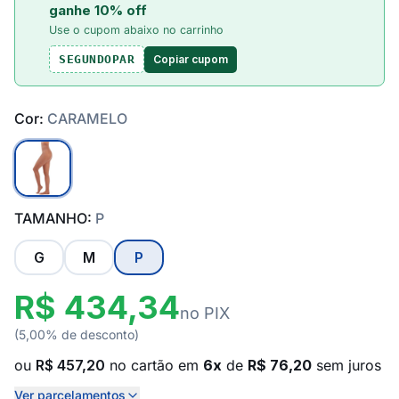
ganhe 10% off
Use o cupom abaixo no carrinho
Copiar cupom
SEGUNDOPAR
Cor:
CARAMELO
TAMANHO:
P
G
M
P
R$ 434,34
no PIX
(5,00% de desconto)
ou
R$ 457,20
no cartão em
6x
de
R$ 76,20
sem juros
Ver parcelamentos