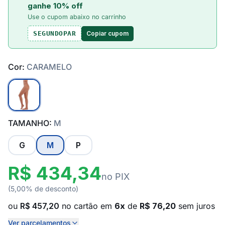
ganhe 10% off
Use o cupom abaixo no carrinho
Copiar cupom
SEGUNDOPAR
Cor:
CARAMELO
TAMANHO:
M
G
M
P
R$ 434,34
no PIX
(5,00% de desconto)
ou
R$ 457,20
no cartão em
6x
de
R$ 76,20
sem juros
Ver parcelamentos