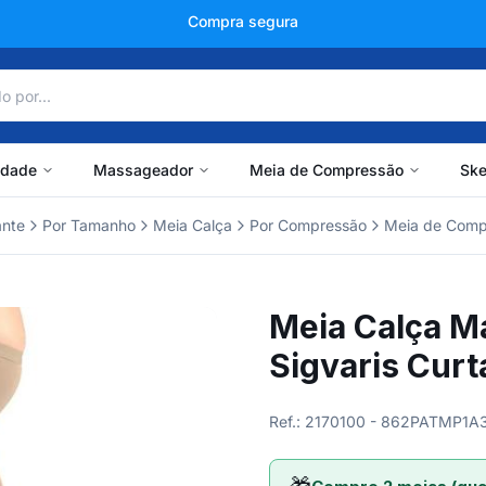
+150 mil avaliações
idade
Massageador
Meia de Compressão
Ske
ante
Por Tamanho
Meia Calça
Por Compressão
Meia de Com
Meia Calça M
Sigvaris Cu
Ref.: 2170100 - 862PATMP1A