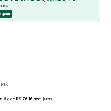
lquer marca ou modelo) e ganhe 10% off
rrinho
 cupom
 PIX
em
6x
de
R$ 76,16
sem juros