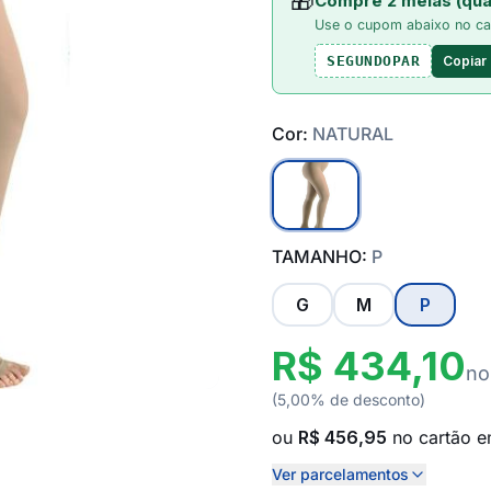
🎁
Compre 2 meias (qua
Use o cupom abaixo no ca
Copiar
SEGUNDOPAR
Cor:
NATURAL
TAMANHO:
P
G
M
P
R$ 434,10
no
(5,00% de desconto)
ou
R$ 456,95
no cartão 
Ver parcelamentos