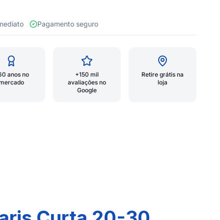
 imediato
Pagamento seguro
60 anos no
+150 mil
Retire grátis na
mercado
avaliações no
loja
Google
aris Curta 20-30