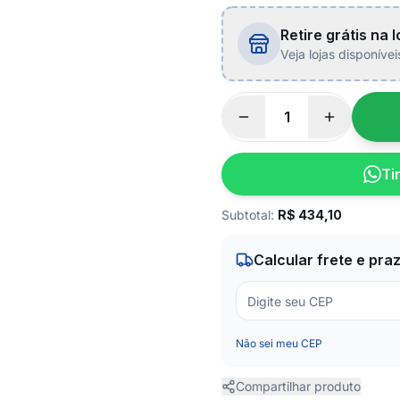
Retire grátis na l
Veja lojas disponíve
Ti
Subtotal:
R$
434,10
Calcular frete e pra
Não sei meu CEP
Compartilhar produto