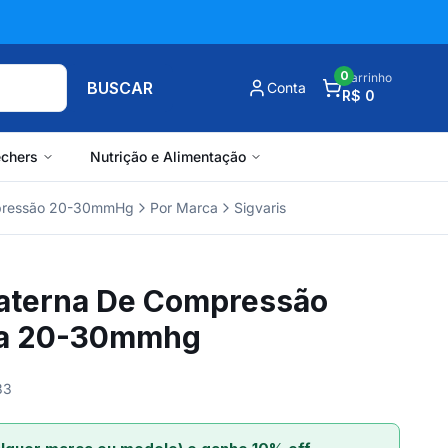
0
Carrinho
BUSCAR
Conta
R$ 0
chers
Nutrição e Alimentação
pressão 20-30mmHg
Por Marca
Sigvaris
aterna De Compressão
rta 20-30mmhg
33