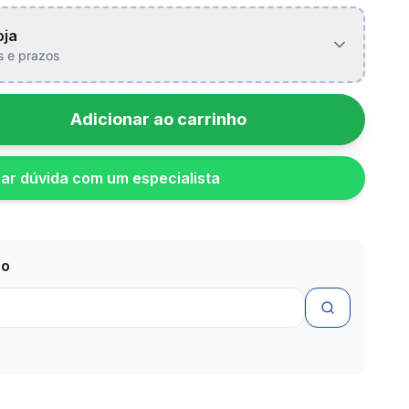
oja
is e prazos
Adicionar ao carrinho
rar dúvida com um especialista
zo