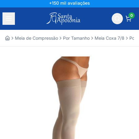
Líder há mais de 60 anos
0
Meia de Compressão
Por Tamanho
Meia Coxa 7/8
Por 
Home