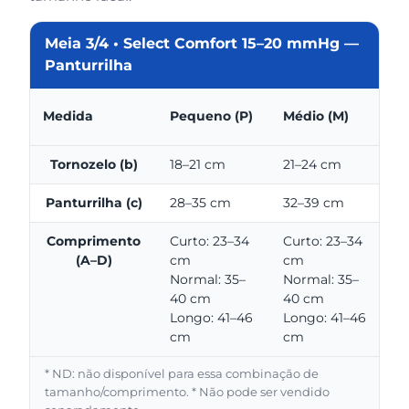
Meia 3/4 • Select Comfort 15–20 mmHg —
Panturrilha
Medida
Pequeno (P)
Médio (M)
G
Tornozelo (b)
18–21 cm
21–24 cm
2
Panturrilha (c)
28–35 cm
32–39 cm
3
Comprimento
Curto: 23–34
Curto: 23–34
C
(A–D)
cm
cm
c
Normal: 35–
Normal: 35–
N
40 cm
40 cm
4
Longo: 41–46
Longo: 41–46
L
cm
cm
c
* ND: não disponível para essa combinação de
tamanho/comprimento. * Não pode ser vendido