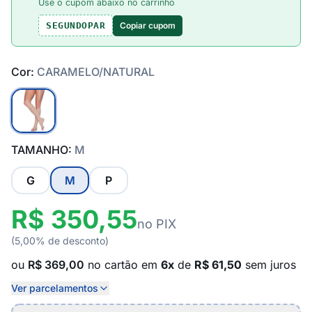
Use o cupom abaixo no carrinho
Copiar cupom
SEGUNDOPAR
Cor:
CARAMELO/NATURAL
TAMANHO:
M
G
M
P
R$ 350,55
no PIX
(5,00% de desconto)
ou
R$ 369,00
no cartão em
6x
de
R$ 61,50
sem juros
Ver parcelamentos