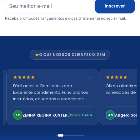
Inscrever
Receba promoções, lançamentos e dicas diretamente no seu e-mail.
O QUE NOSSOS CLIENTES DIZEM
Nota 5 de 5 estrelas
Nota 5 de 5 es
Fácil acesso. Bem localizado.
Ótimo atendime
Excelente atendimento. Funcionários
variedades de p
instruídos, educados e atenciosos.
Ambiente arejado, espaçoso e
confortável. Perfeito!
ZENHA REGINA KUSTER
Angela Soa
ZR
VERIFICADA
AS