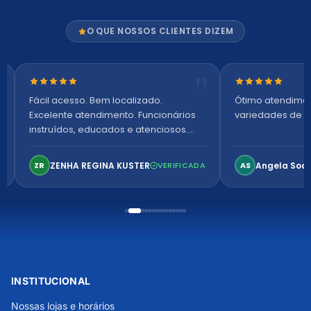
O QUE NOSSOS CLIENTES DIZEM
Nota 5 de 5 estrelas
Nota 5 de 5 es
Fácil acesso. Bem localizado.
Ótimo atendime
Excelente atendimento. Funcionários
variedades de p
instruídos, educados e atenciosos.
Ambiente arejado, espaçoso e
confortável. Perfeito!
ZENHA REGINA KUSTER
Angela Soa
ZR
VERIFICADA
AS
INSTITUCIONAL
Nossas lojas e horários