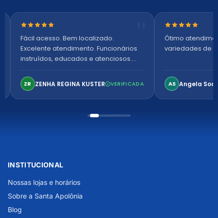
Nota 5 de 5 estrelas
Nota 5 de 5 es
Fácil acesso. Bem localizado.
Ótimo atendime
Excelente atendimento. Funcionários
variedades de p
instruídos, educados e atenciosos.
Ambiente arejado, espaçoso e
confortável. Perfeito!
ZENHA REGINA KUSTER
Angela Soa
ZR
VERIFICADA
AS
INSTITUCIONAL
Nossas lojas e horários
Sobre a Santa Apolônia
Blog