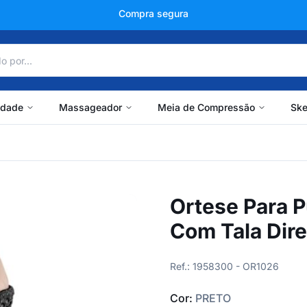
+150 mil avaliações
idade
Massageador
Meia de Compressão
Ske
Ortese Para P
Com Tala Dire
Ref.: 1958300 - OR1026
Cor:
PRETO