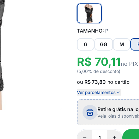
TAMANHO:
P
G
GG
M
R$ 70,11
no PIX
(5,00% de desconto)
ou
R$ 73,80
no cartão
Ver parcelamentos
Retire grátis na lo
Veja lojas disponíve