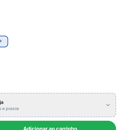
P
ja
is e prazos
Adicionar ao carrinho