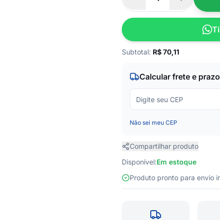
Ti
Subtotal:
R$
70,11
Calcular frete e prazo
Não sei meu CEP
Compartilhar produto
Disponível:
Em estoque
Produto pronto para envio