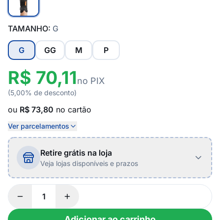
TAMANHO:
G
G
GG
M
P
R$ 70,11
no PIX
(5,00% de desconto)
ou
R$ 73,80
no cartão
Ver parcelamentos
Retire grátis na loja
Veja lojas disponíveis e prazos
Adicionar ao carrinho