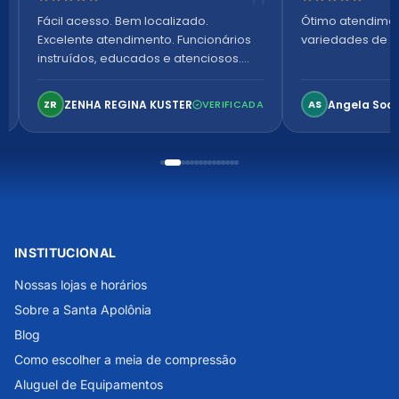
Fácil acesso. Bem localizado.
Ótimo atendime
Excelente atendimento. Funcionários
variedades de p
instruídos, educados e atenciosos.
Ambiente arejado, espaçoso e
confortável. Perfeito!
ZENHA REGINA KUSTER
Angela Soa
ZR
VERIFICADA
AS
INSTITUCIONAL
Nossas lojas e horários
Sobre a Santa Apolônia
Blog
Como escolher a meia de compressão
Aluguel de Equipamentos