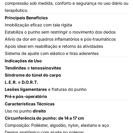
compressão sob medida, conforto e segurança no uso diário ou
terapêutico.
Principais Benefícios
Imobilização eficaz com tala rígida
Estabiliza o punho sem restringir o movimento dos dedos
Alívio da dor em quadros inflamatórios e pós-traumáticos
Apoio ideal em reabilitação e retorno às atividades
Sistema de ajuste com elástico e tiras aderentes
Indicações de Uso
Tendinites
e
tenossinovites
Síndrome do túnel do carpo
L.E.R.
e
D.O.R.T.
Lesões ligamentares
e fraturas do punho
Pré e pós-operatório
Características Técnicas
Uso no punho
direito
Circunferência do punho: de 14 a 17 cm
Composição: Poliéster, algodão, nylon, elastano e aço
Design anatômico com ajuste no polegar