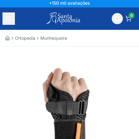
+150 mil avaliações
0
Ortopedia
Munhequeira
Home