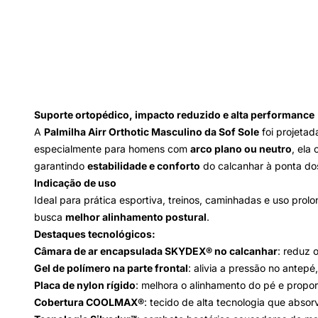
Suporte ortopédico, impacto reduzido e alta performance
A
Palmilha Airr Orthotic Masculino da Sof Sole
foi projetad
especialmente para homens com
arco plano ou neutro
, ela
garantindo
estabilidade e conforto
do calcanhar à ponta do
Indicação de uso
Ideal para prática esportiva, treinos, caminhadas e uso pro
busca
melhor alinhamento postural
.
Destaques tecnológicos:
Câmara de ar encapsulada SKYDEX® no calcanhar
: reduz 
Gel de polímero na parte frontal
: alivia a pressão no antep
Placa de nylon rígido
: melhora o alinhamento do pé e propor
Cobertura COOLMAX®
: tecido de alta tecnologia que absor