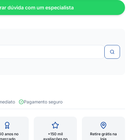
rar dúvida com um especialista
 imediato
Pagamento seguro
60 anos no
+150 mil
Retire grátis na
mercado
avaliações no
loja