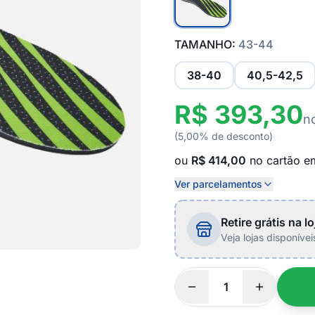
TAMANHO:
43-44
38-40
40,5-42,5
R$ 393,30
n
(5,00% de desconto)
ou
R$ 414,00
no cartão 
Ver parcelamentos
Retire grátis na lo
Veja lojas disponíve