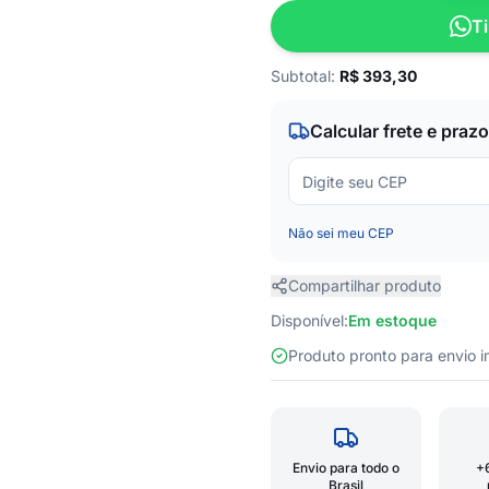
Ti
Subtotal:
R$
393,30
Calcular frete e prazo
Não sei meu CEP
Compartilhar produto
Disponível:
Em estoque
Produto pronto para envio
Envio para todo o
+
Brasil