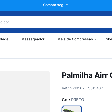
+150 mil avaliações
idade
Massageador
Meia de Compressão
Ske
Palmilha Airr
Ref.: 2719502 - SS13437
Cor:
PRETO