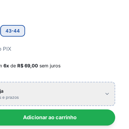
43-44
o PIX
em
6x
de
R$ 69,00
sem juros
ja
is e prazos
Adicionar ao carrinho