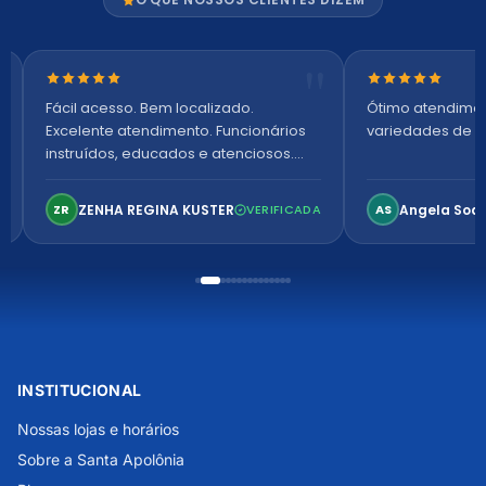
Nota 5 de 5 estrelas
Nota 5 de 5 es
Fácil acesso. Bem localizado.
Ótimo atendime
Excelente atendimento. Funcionários
variedades de p
instruídos, educados e atenciosos.
Ambiente arejado, espaçoso e
confortável. Perfeito!
ZENHA REGINA KUSTER
Angela Soa
ZR
VERIFICADA
AS
INSTITUCIONAL
Nossas lojas e horários
Sobre a Santa Apolônia