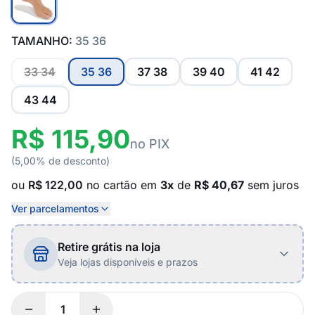
TAMANHO:
35 36
33 34
35 36
37 38
39 40
41 42
43 44
R$ 115,90
no PIX
(5,00% de desconto)
ou
R$ 122,00
no cartão em
3x
de
R$ 40,67
sem juros
Ver parcelamentos
Retire grátis na loja
Veja lojas disponíveis e prazos