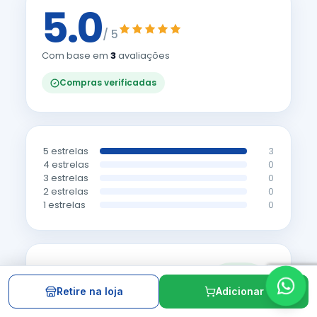
5.0
/ 5
Com base em
3
avaliações
Compras verificadas
5 estrelas
3
4 estrelas
0
3 estrelas
0
2 estrelas
0
1 estrelas
0
Confiável
100%
dos clientes
via
recomendam
Retire na loja
Adicionar
Reclame
este produto
AQUI