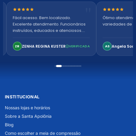
Nota 5 de 5 estrelas
Nota 5 de 5 es
Fácil acesso. Bem localizado.
Ótimo atendime
Excelente atendimento. Funcionários
variedades de p
instruídos, educados e atenciosos.
Ambiente arejado, espaçoso e
confortável. Perfeito!
ZENHA REGINA KUSTER
Angela Soa
ZR
VERIFICADA
AS
INSTITUCIONAL
Nossas lojas e horários
Sobre a Santa Apolônia
Blog
Como escolher a meia de compressão