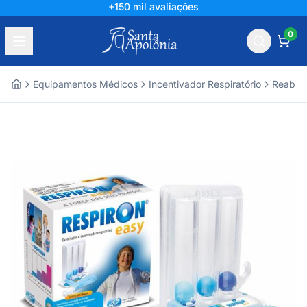
+150 mil avaliações
0
Equipamentos Médicos
Incentivador Respiratório
Reabili
Home