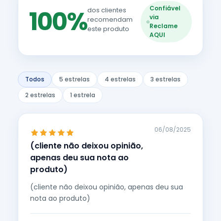
Confiável
100%
dos clientes
via
recomendam
Reclame
este produto
AQUI
Todos
5 estrelas
4 estrelas
3 estrelas
2 estrelas
1 estrela
06/08/2025
(cliente não deixou opinião,
apenas deu sua nota ao
produto)
(cliente não deixou opinião, apenas deu sua
nota ao produto)