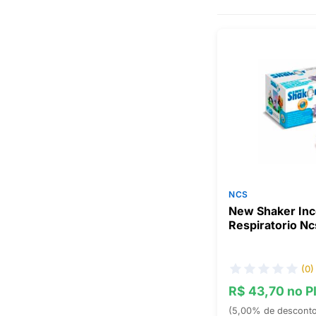
NCS
New Shaker Inc
Respiratorio Nc
(0)
R$ 43,70 no P
(5,00% de descont