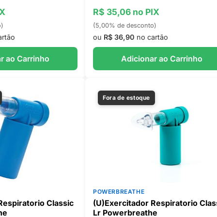
IX
R$ 35,06 no PIX
o)
(5,00% de desconto)
artão
ou
R$ 36,90
no cartão
r ao Carrinho
Adicionar ao Carrinho
Fora de estoque
POWERBREATHE
Respiratorio Classic
(U)Exercitador Respiratorio Clas
he
Lr Powerbreathe