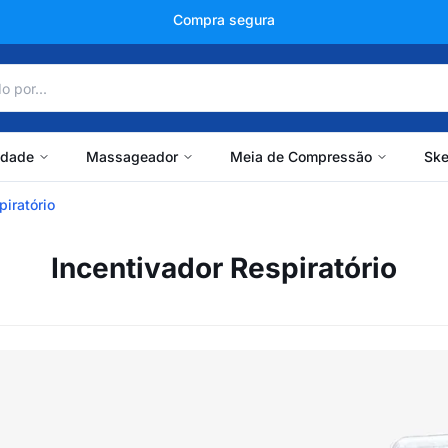
+150 mil avaliações
idade
Massageador
Meia de Compressão
Ske
piratório
Incentivador Respiratório