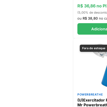
R$ 36,86 no P
(5,00% de descont
ou
R$ 38,80
no c
Adiciona
Fora de estoque
POWERBREATHE
(U)Exercitador 
Mr Powerbreat