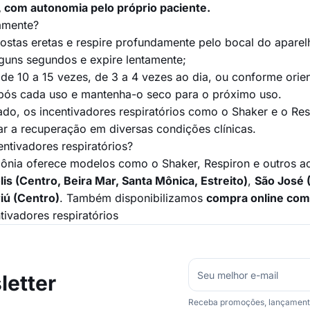
, com autonomia pelo próprio paciente.
amente?
ostas eretas e respire profundamente pelo bocal do aparel
lguns segundos e expire lentamente;
 de 10 a 15 vezes, de 3 a 4 vezes ao dia, ou conforme ori
pós cada uso e mantenha-o seco para o próximo uso.
o, os incentivadores respiratórios como o Shaker e o Res
ar a recuperação em diversas condições clínicas.
ntivadores respiratórios?
nia oferece modelos como o Shaker, Respiron e outros aces
lis (Centro, Beira Mar, Santa Mônica, Estreito)
,
São José 
iú (Centro)
. Também disponibilizamos
compra online com 
tivadores respiratórios
etter
Receba promoções, lançamentos