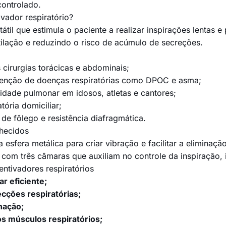
controlado.
vador respiratório?
tátil que estimula o paciente a realizar inspirações lenta
ilação e reduzindo o risco de acúmulo de secreções.
cirurgias torácicas e abdominais;
venção de doenças respiratórias como DPOC e asma;
idade pulmonar em idosos, atletas e cantores;
atória domiciliar;
 de fôlego e resistência diafragmática.
hecidos
a esfera metálica para criar vibração e facilitar a eliminaç
om três câmaras que auxiliam no controle da inspiração, 
entivadores respiratórios
r eficiente;
cções respiratórias;
nação;
s músculos respiratórios;