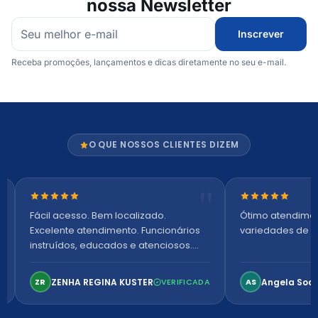
nossa Newsletter
Inscrever
Receba promoções, lançamentos e dicas diretamente no seu e-mail.
O QUE NOSSOS CLIENTES DIZEM
Nota 5 de 5 estrelas
Nota 5 de 5 es
Fácil acesso. Bem localizado.
Ótimo atendime
Excelente atendimento. Funcionários
variedades de p
instruídos, educados e atenciosos.
Ambiente arejado, espaçoso e
confortável. Perfeito!
ZENHA REGINA KUSTER
Angela Soa
ZR
VERIFICADA
AS