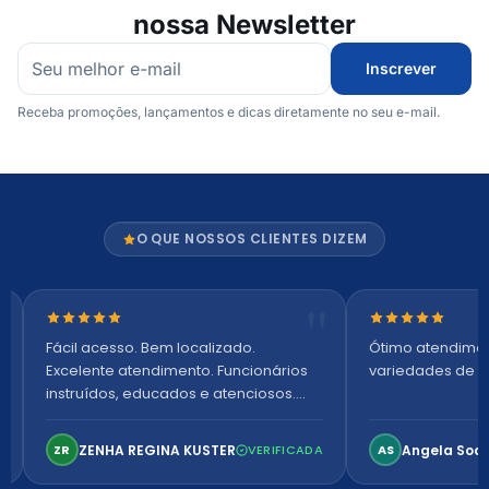
nossa Newsletter
Inscrever
Receba promoções, lançamentos e dicas diretamente no seu e-mail.
O QUE NOSSOS CLIENTES DIZEM
Nota 5 de 5 estrelas
Nota 5 de 5 es
Fácil acesso. Bem localizado.
Ótimo atendime
Excelente atendimento. Funcionários
variedades de p
instruídos, educados e atenciosos.
Ambiente arejado, espaçoso e
confortável. Perfeito!
ZENHA REGINA KUSTER
Angela Soa
ZR
VERIFICADA
AS