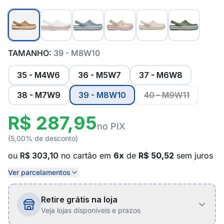
TAMANHO:
39 - M8W10
35 - M4W6
36 - M5W7
37 - M6W8
38 - M7W9
39 - M8W10
40 - M9W11
R$ 287,95
no PIX
(5,00% de desconto)
ou
R$ 303,10
no cartão em
6x
de
R$ 50,52
sem juros
Ver parcelamentos
Retire grátis na loja
Veja lojas disponíveis e prazos