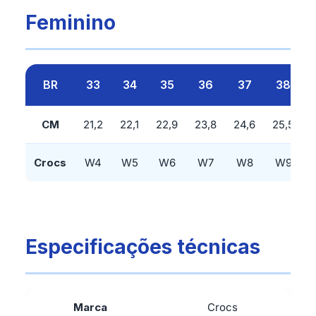
Feminino
BR
33
34
35
36
37
38
CM
21,2
22,1
22,9
23,8
24,6
25,5
Crocs
W4
W5
W6
W7
W8
W9
Especificações técnicas
Marca
Crocs