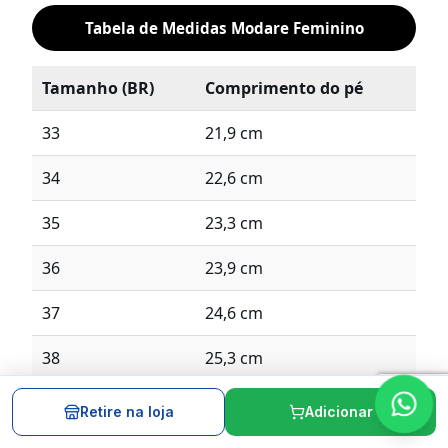
Tabela de Medidas Modare Feminino
Tamanho (BR)
Comprimento do pé
33
21,9 cm
34
22,6 cm
35
23,3 cm
36
23,9 cm
37
24,6 cm
38
25,3 cm
39
25,9 cm
Retire na loja
Adicionar