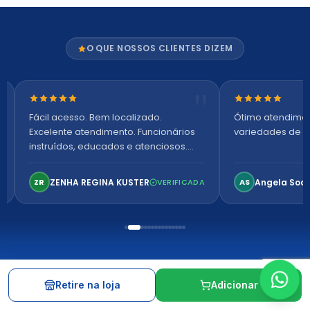
O QUE NOSSOS CLIENTES DIZEM
Nota 5 de 5 estrelas
Nota 5 de 5 es
Fácil acesso. Bem localizado.
Ótimo atendime
Excelente atendimento. Funcionários
variedades de p
instruídos, educados e atenciosos.
Ambiente arejado, espaçoso e
confortável. Perfeito!
ZENHA REGINA KUSTER
Angela Soa
ZR
VERIFICADA
AS
Retire na loja
Adicionar
INSTITUCIONAL