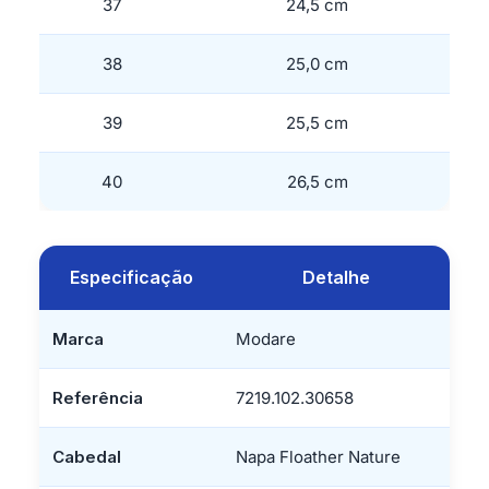
37
24,5 cm
38
25,0 cm
39
25,5 cm
40
26,5 cm
Especificação
Detalhe
Marca
Modare
Referência
7219.102.30658
Cabedal
Napa Floather Nature