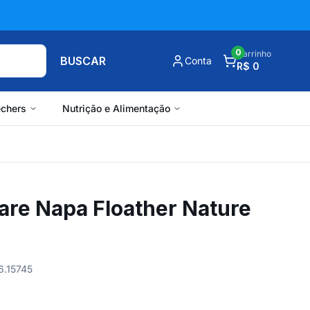
0
Carrinho
BUSCAR
Conta
R$ 0
chers
Nutrição e Alimentação
are Napa Floather Nature
6.15745