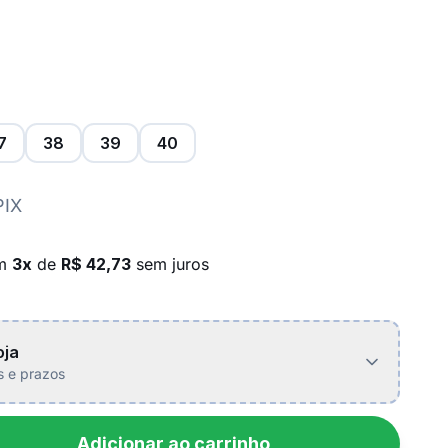
7
38
39
40
PIX
em
3x
de
R$ 42,73
sem juros
oja
is e prazos
Adicionar ao carrinho