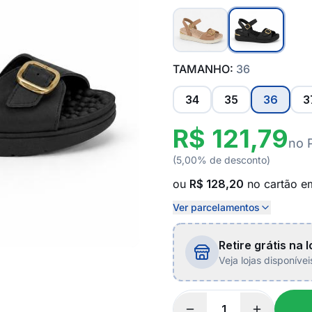
TAMANHO:
36
34
35
36
3
R$ 121,79
no 
(5,00% de desconto)
ou
R$ 128,20
no cartão 
Ver parcelamentos
Retire grátis na l
Veja lojas disponíve