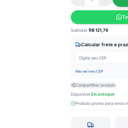
Ti
Subtotal:
R$
121,79
Calcular frete e pra
Não sei meu CEP
Compartilhar produto
Disponível:
Em estoque
Produto pronto para envio