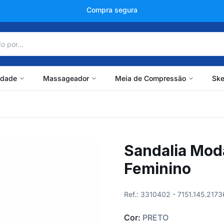
+150 mil avaliações
idade
Massageador
Meia de Compressão
Ske
Sandalia Mod
Feminino
Ref.: 3310402 - 7151.145.2173
Cor:
PRETO