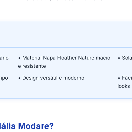
ário
• Material Napa Floather Nature macio
• Sol
e resistente
empo
• Design versátil e moderno
• Fác
looks
dália Modare?