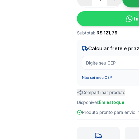
Ti
Subtotal:
R$
121,79
Calcular frete e pra
Não sei meu CEP
Compartilhar produto
Disponível:
Em estoque
Produto pronto para envio