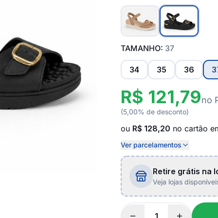
TAMANHO:
37
34
35
36
3
R$ 121,79
no 
(5,00% de desconto)
ou
R$ 128,20
no cartão 
Ver parcelamentos
Retire grátis na l
Veja lojas disponíve