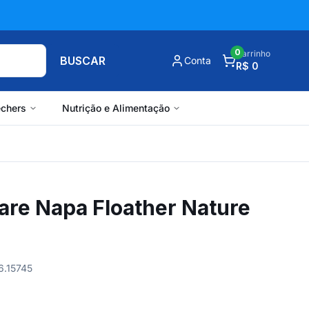
0
Carrinho
BUSCAR
Conta
R$ 0
chers
Nutrição e Alimentação
are Napa Floather Nature
6.15745