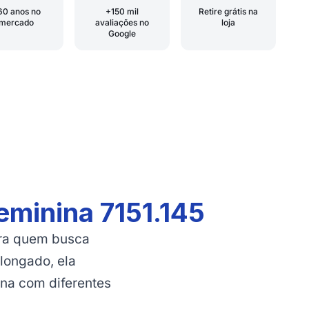
60 anos no
+150 mil
Retire grátis na
mercado
avaliações no
loja
Google
eminina 7151.145
ara quem busca
olongado, ela
na com diferentes