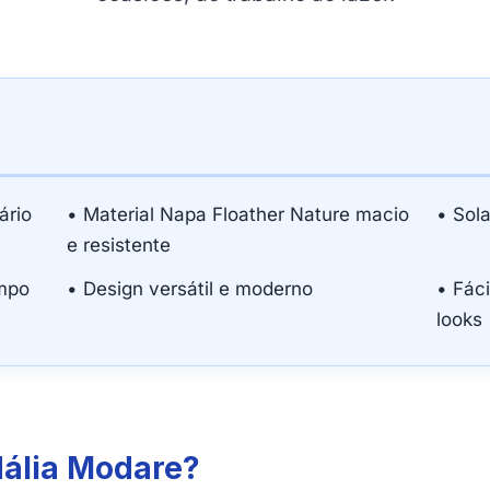
ário
• Material Napa Floather Nature macio
• Sol
e resistente
empo
• Design versátil e moderno
• Fác
looks
dália Modare?