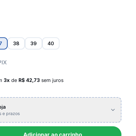
7
38
39
40
PIX
em
3x
de
R$ 42,73
sem juros
oja
is e prazos
Adicionar ao carrinho