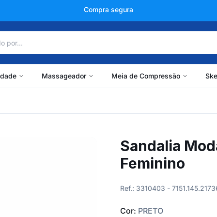
+150 mil avaliações
idade
Massageador
Meia de Compressão
Ske
Sandalia Mod
Feminino
Ref.: 3310403 - 7151.145.2173
Cor:
PRETO