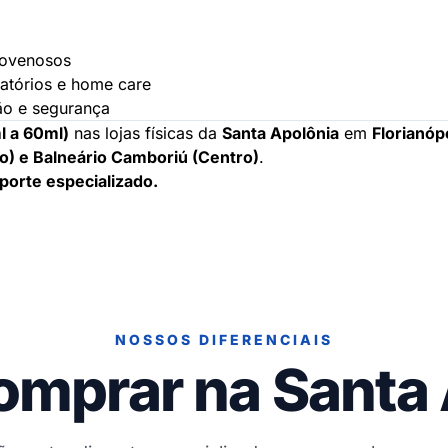
dovenosos
oratórios e home care
são e segurança
l a 60ml)
nas lojas físicas da
Santa Apolônia
em
Florianóp
tro) e Balneário Camboriú (Centro)
.
porte especializado.
NOSSOS DIFERENCIAIS
omprar na Santa