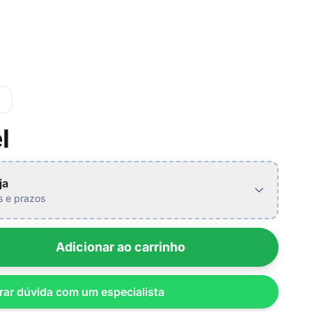
l
ja
is e prazos
Adicionar ao carrinho
rar dúvida com um especialista