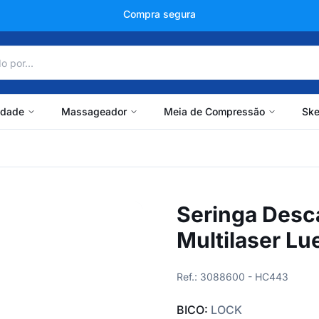
+150 mil avaliações
idade
Massageador
Meia de Compressão
Ske
Seringa Desc
Multilaser Lu
Ref.: 3088600 - HC443
BICO:
LOCK