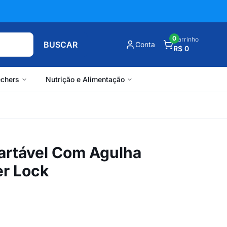
0
Carrinho
BUSCAR
Conta
R$ 0
chers
Nutrição e Alimentação
artável Com Agulha
er Lock