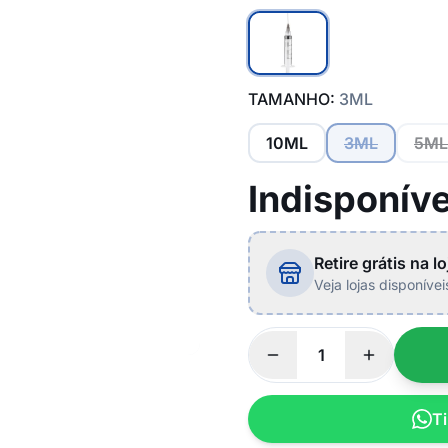
TAMANHO:
3ML
10ML
3ML
5ML
Indisponíve
Retire grátis na lo
Veja lojas disponíve
Ti