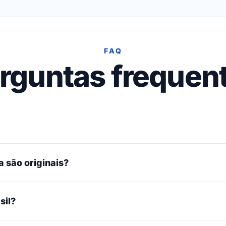
FAQ
rguntas frequen
 são originais?
sil?