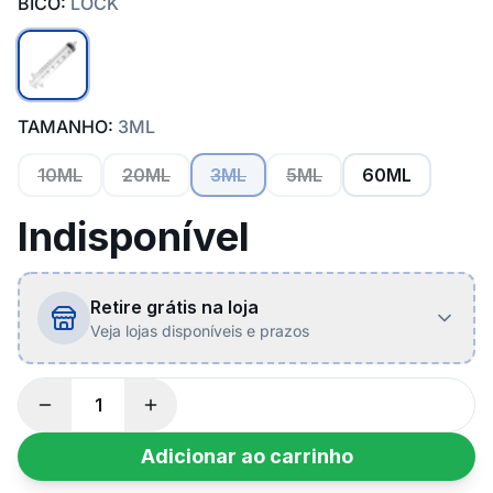
BICO:
LOCK
TAMANHO:
3ML
10ML
20ML
3ML
5ML
60ML
Indisponível
Retire grátis na loja
Veja lojas disponíveis e prazos
Adicionar ao carrinho