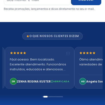
Receba promoções, lançamentos e dicas diretamente no seu e-mail.
O QUE NOSSOS CLIENTES DIZEM
Nota 5 de 5 estrelas
Nota 5 de 5 es
Fácil acesso. Bem localizado.
Ótimo atendime
Excelente atendimento. Funcionários
variedades de p
instruídos, educados e atenciosos.
Ambiente arejado, espaçoso e
confortável. Perfeito!
ZENHA REGINA KUSTER
Angela Soa
ZR
VERIFICADA
AS