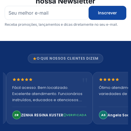
nossa Newsletter
Inscrever
Receba promoções, lançamentos e dicas diretamente no seu e-mail.
O QUE NOSSOS CLIENTES DIZEM
Nota 5 de 5 estrelas
Nota 5 de 5 es
Fácil acesso. Bem localizado.
Ótimo atendime
Excelente atendimento. Funcionários
variedades de p
instruídos, educados e atenciosos.
Ambiente arejado, espaçoso e
confortável. Perfeito!
ZENHA REGINA KUSTER
Angela Soa
ZR
VERIFICADA
AS