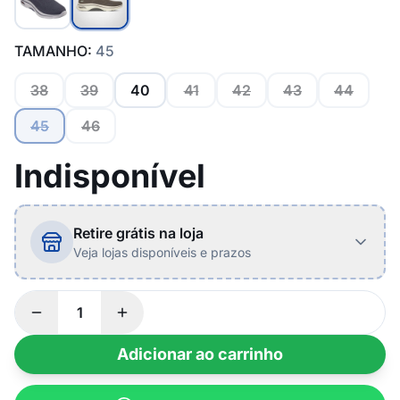
TAMANHO:
45
38
39
40
41
42
43
44
45
46
Indisponível
Retire grátis na loja
Veja lojas disponíveis e prazos
Adicionar ao carrinho