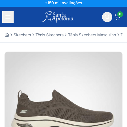
+150 mil avaliações
0
Skechers
Tênis Skechers
Tênis Skechers Masculino
Tên
Home