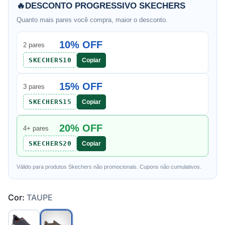
🔥
DESCONTO PROGRESSIVO SKECHERS
Quanto mais pares você compra, maior o desconto.
10% OFF
2 pares
SKECHERS10
Copiar
15% OFF
3 pares
SKECHERS15
Copiar
20% OFF
4+ pares
SKECHERS20
Copiar
Válido para produtos Skechers não promocionais. Cupons não cumulativos.
Cor:
TAUPE