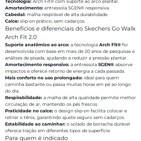
Tecnologia:
Arch Fit® com suporte ao arco plantar.
Amortecimento:
entressola 5GEN® responsiva.
Cabedal:
malha respirável de alta durabilidade.
Calce:
slip-on prático, sem cadarços.
Benefícios e diferenciais do Skechers Go Walk
Arch Fit 2.0
Suporte anatômico ao arco:
a tecnologia
Arch Fit®
foi
desenvolvida com base em mais de 20 anos de pesquisas e
análises de pisada, ajudando a reduzir a pressão plantar.
Amortecimento responsivo:
a entressola
5GEN®
absorve
impactos e oferece retorno de energia a cada passada.
Mais conforto no uso prolongado:
ideal para quem
caminha bastante ou passa muitas horas em pé ao longo
do dia.
Respirabilidade:
a malha de alta qualidade permite melhor
circulação de ar, mantendo os pés frescos.
Praticidade no calce:
o design slip-on facilita colocar e
retirar o tênis, garantindo ajuste seguro sem cadarços.
Estabilidade ao caminhar:
o solado de borracha durável
oferece tração em diferentes tipos de superfície.
Para quem é indicado