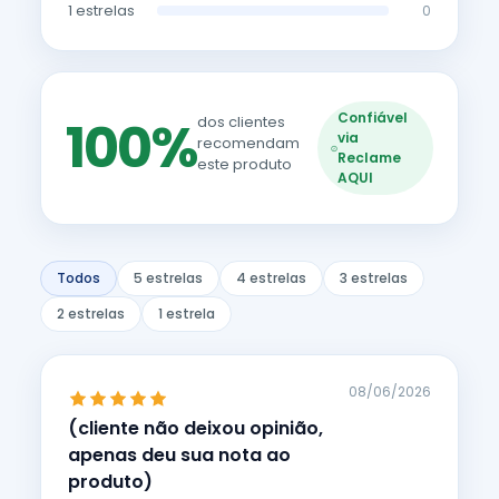
1 estrelas
0
Confiável
100%
dos clientes
via
recomendam
Reclame
este produto
AQUI
Todos
5 estrelas
4 estrelas
3 estrelas
2 estrelas
1 estrela
08/06/2026
(cliente não deixou opinião,
apenas deu sua nota ao
produto)