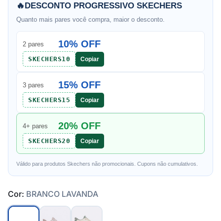
🔥
DESCONTO PROGRESSIVO SKECHERS
Quanto mais pares você compra, maior o desconto.
10% OFF
2 pares
SKECHERS10
Copiar
15% OFF
3 pares
SKECHERS15
Copiar
20% OFF
4+ pares
SKECHERS20
Copiar
Válido para produtos Skechers não promocionais. Cupons não cumulativos.
Cor:
BRANCO LAVANDA