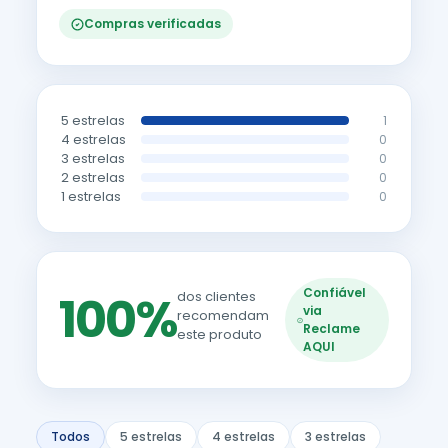
Compras verificadas
5 estrelas
1
4 estrelas
0
3 estrelas
0
2 estrelas
0
1 estrelas
0
Confiável
100%
dos clientes
via
recomendam
Reclame
este produto
AQUI
Todos
5 estrelas
4 estrelas
3 estrelas