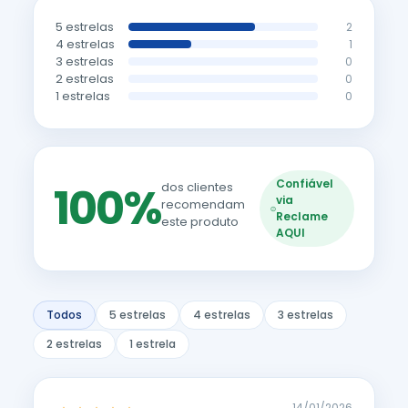
5 estrelas
2
4 estrelas
1
3 estrelas
0
2 estrelas
0
1 estrelas
0
Confiável
100%
dos clientes
via
recomendam
Reclame
este produto
AQUI
Todos
5 estrelas
4 estrelas
3 estrelas
2 estrelas
1 estrela
14/01/2026