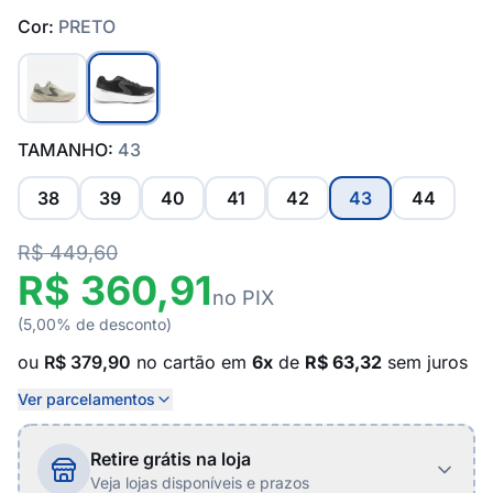
Cor:
PRETO
TAMANHO:
43
38
39
40
41
42
43
44
R$ 449,60
R$ 360,91
no PIX
(5,00% de desconto)
ou
R$ 379,90
no cartão em
6x
de
R$ 63,32
sem juros
Ver parcelamentos
Retire grátis na loja
Veja lojas disponíveis e prazos