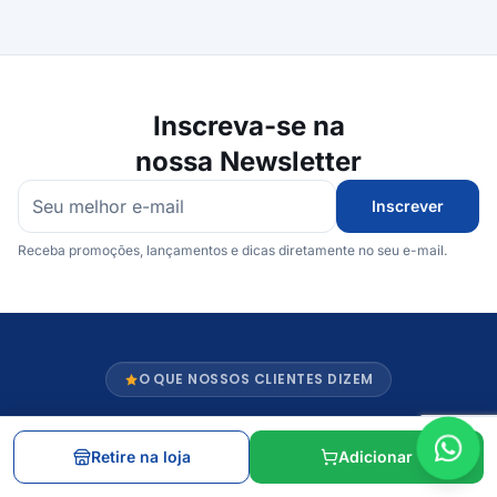
Inscreva-se na
nossa Newsletter
Inscrever
Receba promoções, lançamentos e dicas diretamente no seu e-mail.
O QUE NOSSOS CLIENTES DIZEM
Retire na loja
Adicionar
Nota 5 de 5 estrelas
Nota 5 de 5 es
Fácil acesso. Bem localizado.
Ótimo atendime