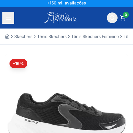
+150 mil avaliações
0
Skechers
Tênis Skechers
Tênis Skechers Feminino
Têni
Home
-16%