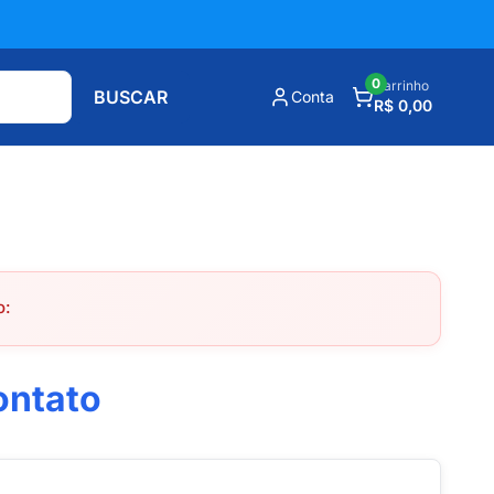
0
Carrinho
BUSCAR
Conta
R$ 0,00
o:
ontato