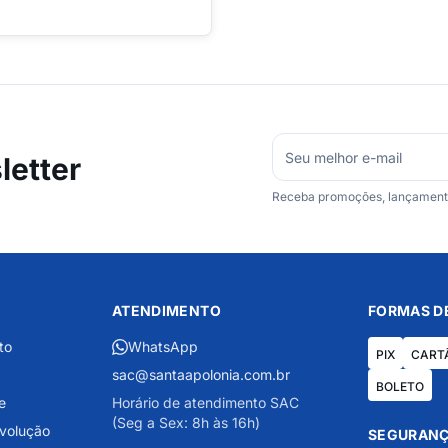
etter
Receba promoções, lançamentos
ATENDIMENTO
FORMAS D
to
WhatsApp
PIX
CART
sac@santaapolonia.com.br
BOLETO
e
Horário de atendimento SAC
(Seg a Sex: 8h às 16h)
evolução
SEGURANÇ