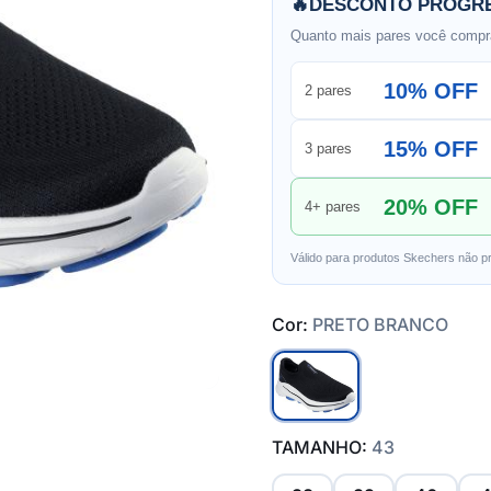
🔥
DESCONTO PROGRE
Quanto mais pares você compra
10% OFF
2 pares
15% OFF
3 pares
20% OFF
4+ pares
Válido para produtos Skechers não p
Cor:
PRETO BRANCO
TAMANHO:
43