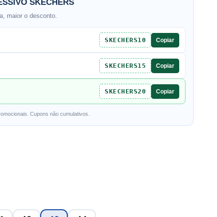
SSIVO SKECHERS
, maior o desconto.
SKECHERS10
Copiar
SKECHERS15
Copiar
SKECHERS20
Copiar
romocionais. Cupons não cumulativos.