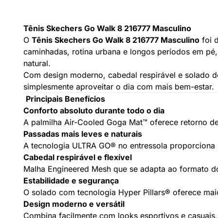
Tênis Skechers Go Walk 8 216777 Masculino
O
Tênis Skechers Go Walk 8 216777 Masculino
foi 
caminhadas, rotina urbana e longos períodos em pé
natural.
Com design moderno, cabedal respirável e solado de
simplesmente aproveitar o dia com mais bem-estar.
Principais Benefícios
Conforto absoluto durante todo o dia
A palmilha
Air-Cooled Goga Mat™
oferece retorno de
Passadas mais leves e naturais
A tecnologia
ULTRA GO®
no entressola proporciona 
Cabedal respirável e flexível
Malha
Engineered Mesh
que se adapta ao formato do
Estabilidade e segurança
O solado com tecnologia
Hyper Pillars®
oferece maio
Design moderno e versátil
Combina facilmente com looks esportivos e casuais,