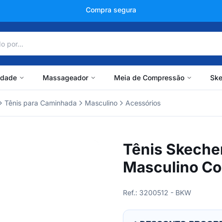
+150 mil avaliações
idade
Massageador
Meia de Compressão
Ske
Tênis para Caminhada
Masculino
Acessórios
Tênis Skeche
Masculino Co
Ref.: 3200512 - BKW