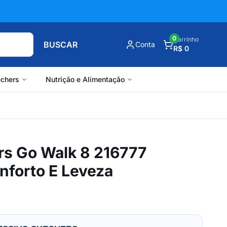
0
Carrinho
BUSCAR
Conta
R$ 0
chers
Nutrição e Alimentação
rs Go Walk 8 216777
nforto E Leveza