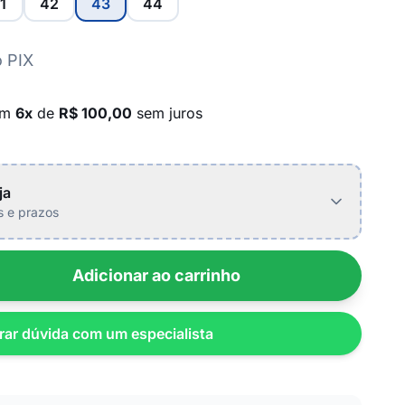
1
42
43
44
 PIX
em
6x
de
R$ 100,00
sem juros
ja
is e prazos
Adicionar ao carrinho
rar dúvida com um especialista