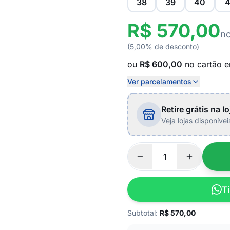
38
39
40
4
R$ 570,00
no
(5,00% de desconto)
ou
R$ 600,00
no cartão 
Ver parcelamentos
Retire grátis na lo
Veja lojas disponíve
Ti
Subtotal:
R$
570,00