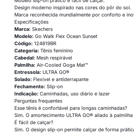
Modelo slip-on prático e fácil de calçar.
Design moderno inspirado nas cores do pôr do sol.
Marca reconhecida mundialmente por conforto e in
Especificações
Marca:
Skechers
Modelo:
Go Walk Flex Ocean Sunset
Código:
124819BR
Categoria:
Tênis feminino
Cabedal:
Mesh respirável
Palmilha:
Air-Cooled Goga Mat™
Entressola:
ULTRA GO®
Solado:
Flexível e antiderrapante
Fechamento:
Slip-on
Indicação:
Caminhadas, uso diário e lazer
Perguntas frequentes
Esse tênis é confortável para longas caminhadas?
Sim. O amortecimento ULTRA GO® aliado à palmilha 
É fácil de calçar?
Sim. O design slip-on permite calçar de forma práti