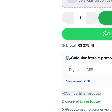
Veja lojas disponíve
Ti
Subtotal:
R$
275,41
Calcular frete e prazo
Não sei meu CEP
Compartilhar produto
Disponível:
Em estoque
Produto pronto para envio