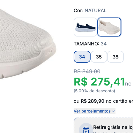
Cor:
NATURAL
TAMANHO:
34
34
35
38
R$ 349,90
R$ 275,41
no
(5,00% de desconto)
ou
R$ 289,90
no cartão 
Ver parcelamentos
Retire grátis na lo