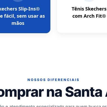
kechers Slip-Ins®
Tênis Skechers
e fácil, sem usar as
com Arch Fit®
mãos
NOSSOS DIFERENCIAIS
omprar na Santa
ção e atendimento especializado para quem busca p