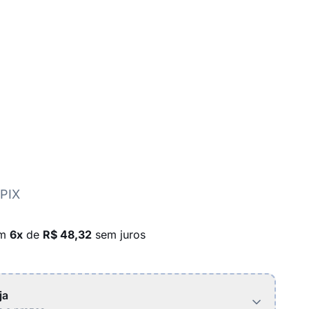
 PIX
em
6x
de
R$ 48,32
sem juros
ja