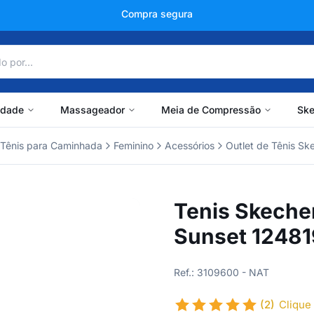
+150 mil avaliações
idade
Massageador
Meia de Compressão
Ske
Tênis para Caminhada
Feminino
Acessórios
Outlet de Tênis Sk
Tenis Skeche
Sunset 12481
Ref.: 3109600 - NAT
(2)
Clique 