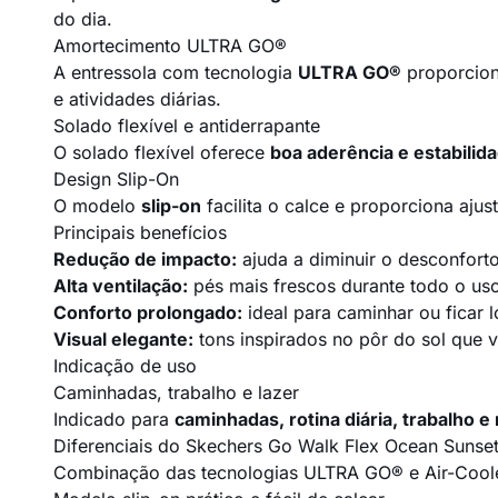
do dia.
Amortecimento ULTRA GO®
A entressola com tecnologia
ULTRA GO®
proporcion
e atividades diárias.
Solado flexível e antiderrapante
O solado flexível oferece
boa aderência e estabilid
Design Slip-On
O modelo
slip-on
facilita o calce e proporciona aju
Principais benefícios
Redução de impacto:
ajuda a diminuir o desconforto
Alta ventilação:
pés mais frescos durante todo o us
Conforto prolongado:
ideal para caminhar ou ficar 
Visual elegante:
tons inspirados no pôr do sol que v
Indicação de uso
Caminhadas, trabalho e lazer
Indicado para
caminhadas, rotina diária, trabalho 
Diferenciais do Skechers Go Walk Flex Ocean Sunse
Combinação das tecnologias ULTRA GO® e Air-Cool