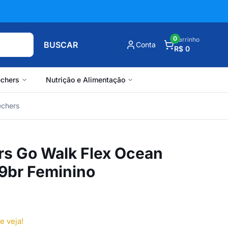
0
Carrinho
BUSCAR
Conta
R$ 0
chers
Nutrição e Alimentação
echers
rs Go Walk Flex Ocean
9br Feminino
e veja!