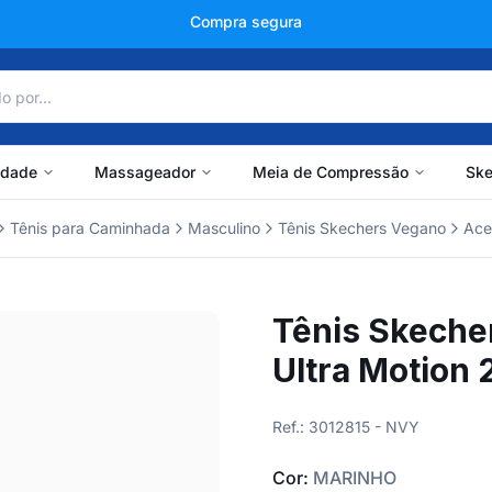
+150 mil avaliações
idade
Massageador
Meia de Compressão
Ske
Tênis para Caminhada
Masculino
Tênis Skechers Vegano
Ace
Tênis Skeche
Ultra Motion
Ref.: 3012815 - NVY
Cor:
MARINHO