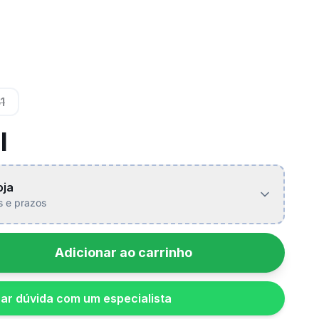
1
l
oja
is e prazos
Adicionar ao carrinho
rar dúvida com um especialista