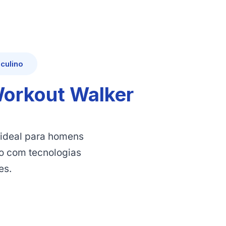
culino
Workout Walker
 ideal para homens
o com tecnologias
es.