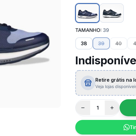
TAMANHO:
39
38
39
40
4
Indisponíve
Retire grátis na l
Veja lojas disponíve
Ti