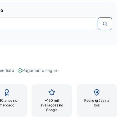
zo
 imediato
Pagamento seguro
60 anos no
+150 mil
Retire grátis na
mercado
avaliações no
loja
Google