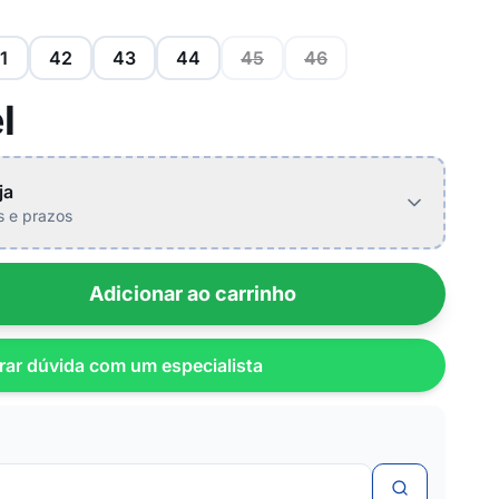
1
42
43
44
45
46
l
ja
is e prazos
Adicionar ao carrinho
rar dúvida com um especialista