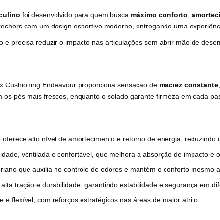
culino
foi desenvolvido para quem busca
máximo conforto
,
amortec
a Skechers com um design esportivo moderno, entregando uma experiê
 e precisa reduzir o impacto nas articulações sem abrir mão de dese
Max Cushioning Endeavour proporciona sensação de
maciez constante
ém os pés mais frescos, enquanto o solado garante firmeza em cada pa
 oferece alto nível de amortecimento e retorno de energia, reduzindo 
dade, ventilada e confortável, que melhora a absorção de impacto e o
iano que auxilia no controle de odores e mantém o conforto mesmo a
lta tração e durabilidade, garantindo estabilidade e segurança em dif
 e flexível, com reforços estratégicos nas áreas de maior atrito.