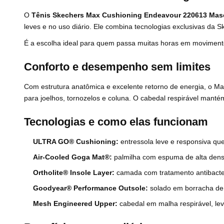
O
Tênis Skechers Max Cushioning Endeavour 220613 Mas
leves e no uso diário. Ele combina tecnologias exclusivas d
É a escolha ideal para quem passa muitas horas em movimento
Conforto e desempenho sem limites
Com estrutura anatômica e excelente retorno de energia, o 
para joelhos, tornozelos e coluna. O cabedal respirável mant
Tecnologias e como elas funcionam
ULTRA GO® Cushioning:
entressola leve e responsiva que
Air-Cooled Goga Mat®:
palmilha com espuma de alta densi
Ortholite® Insole Layer:
camada com tratamento antibacter
Goodyear® Performance Outsole:
solado em borracha de a
Mesh Engineered Upper:
cabedal em malha respirável, leve