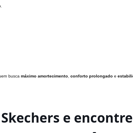
o.
quem busca
máximo amortecimento
,
conforto prolongado
e
estabil
a Skechers e encontre