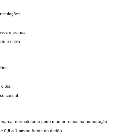
ticulações.
ves e treinos.
o e estilo.
ções.
o dia.
so casual.
a a marca, normalmente pode manter a mesma numeração.
 de
0,5 a 1 cm
na frente do dedão.