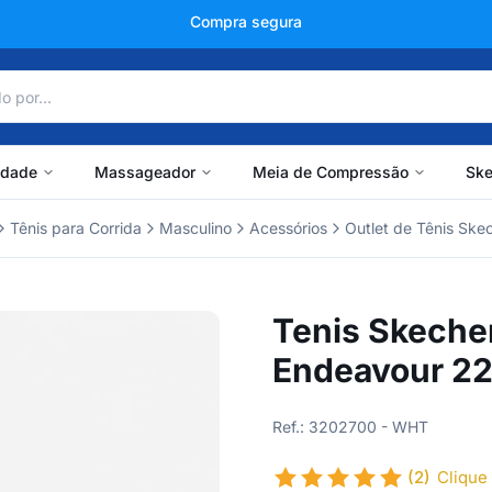
+150 mil avaliações
idade
Massageador
Meia de Compressão
Ske
Tênis para Corrida
Masculino
Acessórios
Outlet de Tênis Ske
Tenis Skeche
Endeavour 22
Ref.: 3202700 - WHT
(2)
Clique 