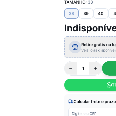
TAMANHO:
38
38
39
40
4
Indisponíve
Retire grátis na lo
Veja lojas disponíve
Ti
Calcular frete e prazo