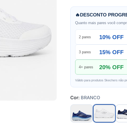
🔥
DESCONTO PROGRE
Quanto mais pares você compra
10% OFF
2 pares
15% OFF
3 pares
20% OFF
4+ pares
Válido para produtos Skechers não p
Cor:
BRANCO