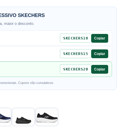
SSIVO SKECHERS
, maior o desconto.
SKECHERS10
Copiar
SKECHERS15
Copiar
SKECHERS20
Copiar
romocionais. Cupons não cumulativos.