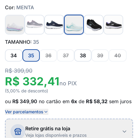
Cor:
MENTA
TAMANHO:
35
34
35
36
37
38
39
40
R$ 399,90
R$ 332,41
no PIX
(5,00% de desconto)
ou
R$ 349,90
no cartão em
6x
de
R$ 58,32
sem juros
Ver parcelamentos
Retire grátis na loja
Veja lojas disponíveis e prazos