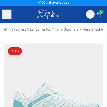
+150 mil avaliações
0
Skechers
Lançamentos
Tênis Skechers
Tênis Skechers
Home
-13%