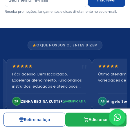
Receba promoções, lançamentos e dicas diretamente no seu e-mail.
O QUE NOSSOS CLIENTES DIZEM
Nota 5 de 5 estrelas
Nota 5 de 5 es
Fácil acesso. Bem localizado.
Ótimo atendime
Excelente atendimento. Funcionários
variedades de p
instruídos, educados e atenciosos.
Ambiente arejado, espaçoso e
confortável. Perfeito!
ZENHA REGINA KUSTER
Angela Soa
ZR
VERIFICADA
AS
Retire na loja
Adicionar