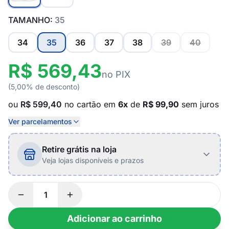
TAMANHO:
35
34
35
36
37
38
39
40
R$ 569,43
no PIX
(5,00% de desconto)
ou
R$ 599,40
no cartão em
6x
de
R$ 99,90
sem juros
Ver parcelamentos
Retire grátis na loja
Veja lojas disponíveis e prazos
Adicionar ao carrinho