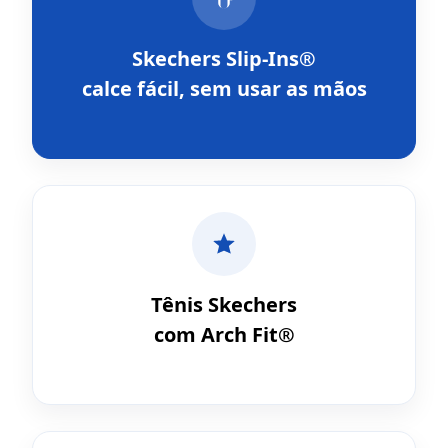
Skechers Slip-Ins®
calce fácil, sem usar as mãos
Tênis Skechers
com Arch Fit®