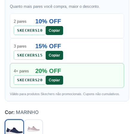
Quanto mais pares você compra, maior o desconto.
10% OFF
2 pares
SKECHERS10
Copiar
15% OFF
3 pares
SKECHERS15
Copiar
20% OFF
4+ pares
SKECHERS20
Copiar
Válido para produtos Skechers não promocionais. Cupons não cumulativos.
Cor:
MARINHO