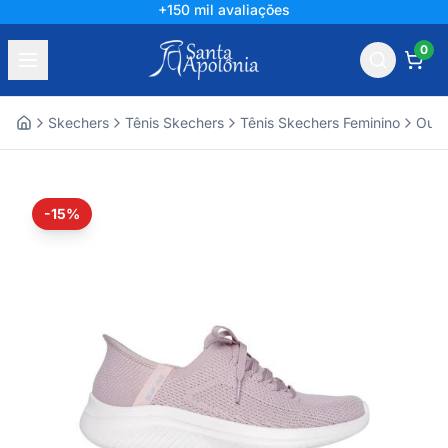
+150 mil avaliações
0
Skechers
Tênis Skechers
Tênis Skechers Feminino
Outl
Home
-15%