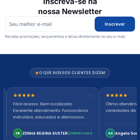
Inscreva-se na
nossa Newsletter
Inscrever
Receba promoções, lançamentos e dicas diretamente no seu e-mail.
O QUE NOSSOS CLIENTES DIZEM
Nota 5 de 5 estrelas
Nota 5 de 5 es
Fácil acesso. Bem localizado.
Ótimo atendime
Excelente atendimento. Funcionários
variedades de p
instruídos, educados e atenciosos.
Ambiente arejado, espaçoso e
confortável. Perfeito!
ZENHA REGINA KUSTER
Angela Soa
ZR
VERIFICADA
AS