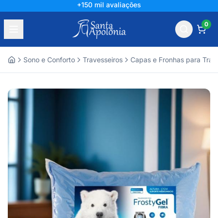
+150 mil avaliações
0
Sono e Conforto
Travesseiros
Capas e Fronhas para Trav
Home