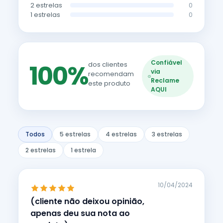
2 estrelas
0
1 estrelas
0
Confiável
100%
dos clientes
via
recomendam
Reclame
este produto
AQUI
Todos
5 estrelas
4 estrelas
3 estrelas
2 estrelas
1 estrela
10/04/2024
(cliente não deixou opinião,
apenas deu sua nota ao