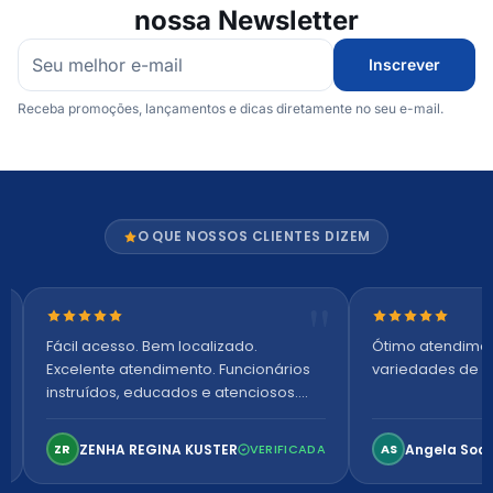
nossa Newsletter
Inscrever
Receba promoções, lançamentos e dicas diretamente no seu e-mail.
O QUE NOSSOS CLIENTES DIZEM
Nota 5 de 5 estrelas
Nota 5 de 5 es
Fácil acesso. Bem localizado.
Ótimo atendime
Excelente atendimento. Funcionários
variedades de p
instruídos, educados e atenciosos.
Ambiente arejado, espaçoso e
confortável. Perfeito!
ZENHA REGINA KUSTER
Angela Soa
ZR
VERIFICADA
AS