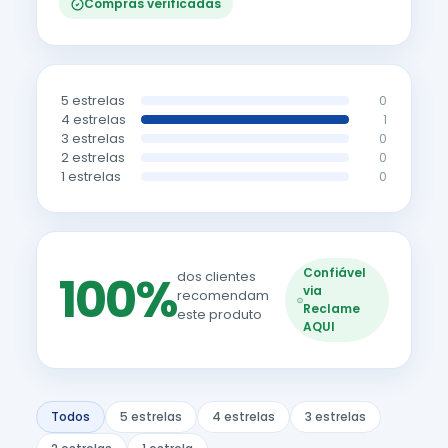
Compras verificadas
5 estrelas
0
4 estrelas
1
3 estrelas
0
2 estrelas
0
1 estrelas
0
Confiável
100%
dos clientes
via
recomendam
Reclame
este produto
AQUI
Todos
5 estrelas
4 estrelas
3 estrelas