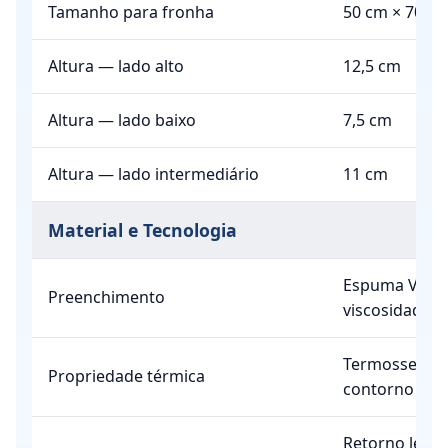
Tamanho para fronha
50 cm × 70 c
Altura — lado alto
12,5 cm
Altura — lado baixo
7,5 cm
Altura — lado intermediário
11 cm
Material e Tecnologia
Espuma Visco
Preenchimento
viscosidade e
Termossensív
Propriedade térmica
contorno do 
Retorno lent