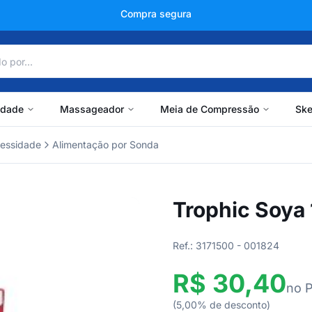
+150 mil avaliações
idade
Massageador
Meia de Compressão
Ske
essidade
Alimentação por Sonda
Trophic Soya 1
Ref.: 3171500 - 001824
R$ 30,40
no 
(5,00% de desconto)