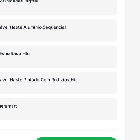
7 Unidades Bigfral
ável Haste Alumínio Sequencial
Esmaltada Htc
lavel Haste Pintado Com Rodizios Htc
heramart