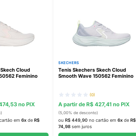
SKECHERS
 Skech Cloud
Tenis Skechers Skech Cloud
50562 Feminino
Smooth Wave 150562 Feminino
(0)
 474,53 no PIX
A partir de R$ 427,41 no PIX
o)
(5,00% de desconto)
cartão em
6x
de
R$
ou
R$ 449,90
no cartão em
6x
de
R$
74,98
sem juros