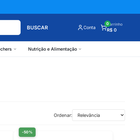
0
Carrinho
BUSCAR
Conta
R$ 0
chers
Nutrição e Alimentação
Ordenar:
-50%