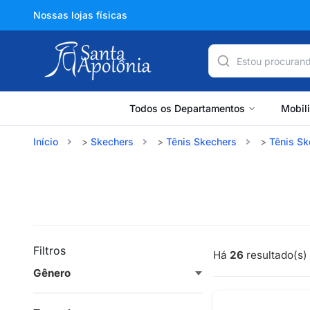
Nossas lojas físicas
Todos os Departamentos
Mobil
Início
Skechers
Tênis Skechers
Tênis Sk
Filtros
Há
26
resultado(s) 
Gênero