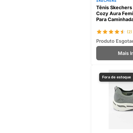
SKECHERS
Tênis Skechers A
Cozy Aura Femi
Para Caminhad
(2)
Produto Esgota
Mais 
Fora de estoque