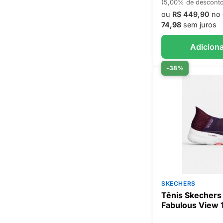
(5,00% de descont
ou
R$ 449,90
no 
74,98
sem juros
Adiciona
-38%
SKECHERS
Tênis Skechers 
Fabulous View 