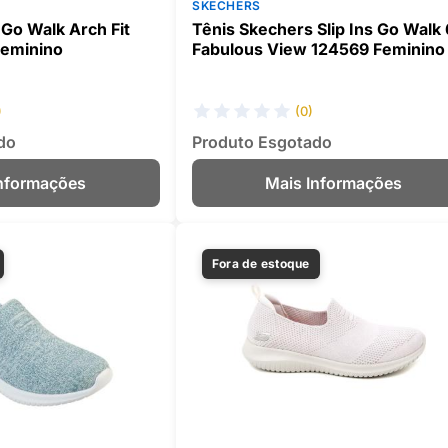
SKECHERS
Go Walk Arch Fit
Tênis Skechers Slip Ins Go Walk 
Feminino
Fabulous View 124569 Feminino
)
(0)
do
Produto Esgotado
Informações
Mais Informações
Fora de estoque