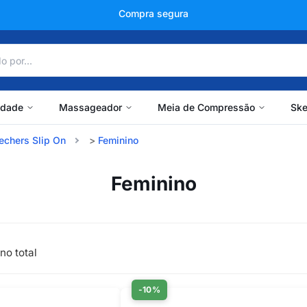
+150 mil avaliações
idade
Massageador
Meia de Compressão
Ske
echers Slip On
Feminino
Feminino
no total
-10%