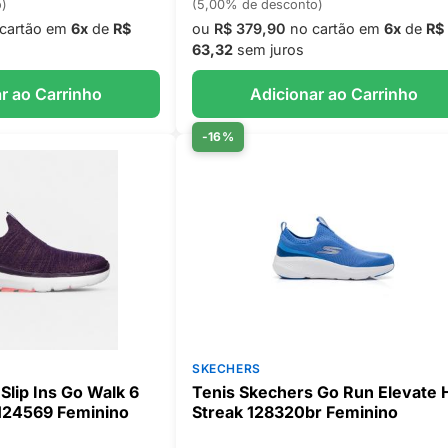
o)
(5,00% de desconto)
cartão em
6x
de
R$
ou
R$ 379,90
no cartão em
6x
de
R$
63,32
sem juros
r ao Carrinho
Adicionar ao Carrinho
-16%
SKECHERS
Slip Ins Go Walk 6
Tenis Skechers Go Run Elevate 
124569 Feminino
Streak 128320br Feminino