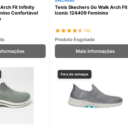
SKECHERS
rch Fit Infinity
Tenis Skechers Go Walk Arch Fit
nino Confortável
Iconic 124409 Feminino
a
(15)
do
Produto Esgotado
Informações
Mais Informações
Fora de estoque