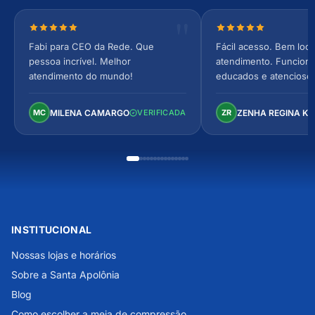
Nota 5 de 5 estrelas
Nota 5 de 5 estrel
Fabi para CEO da Rede. Que
Fácil acesso. Bem loca
pessoa incrível. Melhor
atendimento. Funcionár
atendimento do mundo!
educados e atencioso
arejado, espaçoso e co
Perfeito!
MILENA CAMARGO
ZENHA REGINA K
MC
VERIFICADA
ZR
INSTITUCIONAL
Nossas lojas e horários
Sobre a Santa Apolônia
Blog
Como escolher a meia de compressão