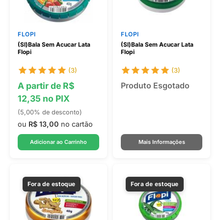
FLOPI
FLOPI
(Sl)Bala Sem Acucar Lata
(Sl)Bala Sem Acucar Lata
Flopi
Flopi
(3)
(3)
A partir de R$
Produto Esgotado
12,35 no PIX
(5,00% de desconto)
ou
R$ 13,00
no cartão
Adicionar ao Carrinho
Mais Informações
Fora de estoque
Fora de estoque